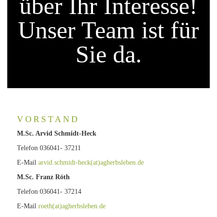
über Ihr Interesse!
Unser Team ist für
Sie da.
VORSTAND
M.Sc. Arvid Schmidt-Heck
Telefon 036041- 37211
E-Mail
arvid.schmidt-heck(at)agherbsleben.de
M.Sc. Franz Röth
Telefon 036041- 37214
E-Mail
roeth(at)agherbsleben.de